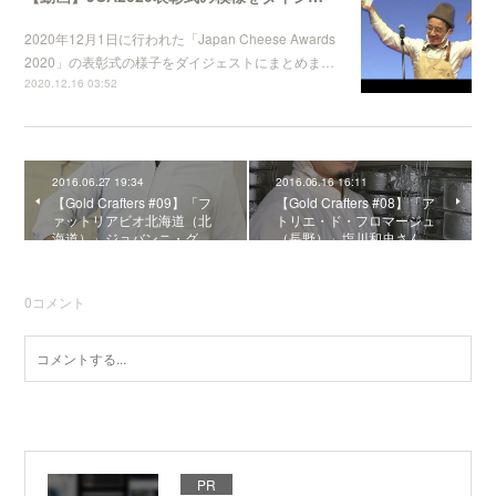
2020年12月1日に行われた「Japan Cheese Awards
2020」の表彰式の様子をダイジェストにまとめま…
2020.12.16 03:52
2016.06.27 19:34
2016.06.16 16:11
【Gold Crafters #09】「フ
【Gold Crafters #08】「ア
ァットリアビオ北海道（北
トリエ・ド・フロマージュ
海道）」ジョバンニ・グ…
（長野）」塩川和史さん
0
コメント
PR