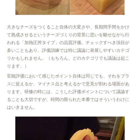
大きなチーズをつくること自体の大変さや、長期間手間をかけ
て熟成させるというチーズづくりの背景に思いを馳せながら行
われる「加熱圧搾タイプ」の品質評価。チェックすべき項目が
多いこともあり、評価訓練では特に議論に発展しやすいカテゴ
リかもしれません。（もちろん、どのカテゴリでも議論は起こ
ります。）
官能評価において感じたポイント自体は同じでも、それをプラ
スに捉えるか、マイナス点と考えるかで意見が割れる場面があ
ります。研修の時には、こうした評価ポイントについて議論す
ることも大切ですが、時間の限られた本番ではそういうわけに
はいきません。